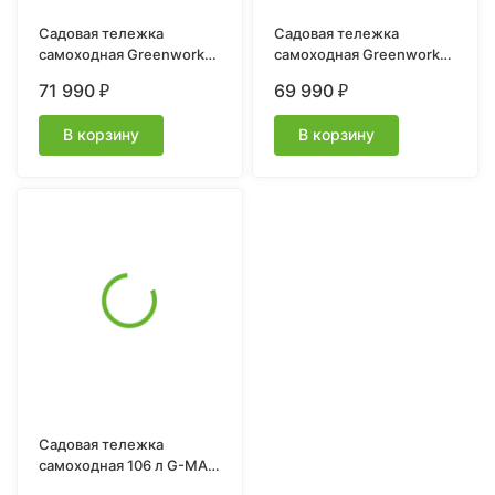
Садовая тележка
Садовая тележка
самоходная Greenworks
самоходная Greenworks
Арт. 7400007UB, 40V,
Арт. 7400607, 82V, 106 л,
71 990
69 990
₽
₽
106 л, с 1хАКБ 4 Ач и ЗУ
без АКБ и ЗУ
В корзину
В корзину
Садовая тележка
самоходная 106 л G-MAX
40V G40GC