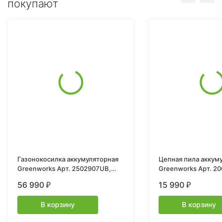
покупают
Газонокосилка аккумуляторная
Цепная пила аккум
Greenworks Арт. 2502907UB,
Greenworks Арт. 2
60V, 46 см, самоходная,
40V, 30 см, с
56 990
15 990
₽
₽
бесщеточная, с 1хАКБ 4 Ач. и ЗУ
В корзину
В корзину