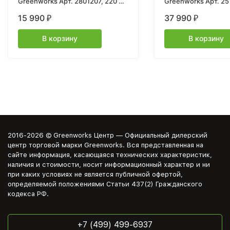
Greenworks Арт. 2801207, 220 В,
Greenworks Арт. 2
1500 Вт, 40 см
40V, 46 см, бесщет
15 990
37 990
₽
₽
1хАКБ 4 Ач и ЗУ
В корзину
В корзину
2016-2026 © Greenworks Центр — Официальный дилерский
центр торговой марки Greenworks. Вся представленная на
сайте информация, касающаяся технических характеристик,
наличия и стоимости, носит информационный характер и ни
при каких условиях не является публичной офертой,
определяемой положениями Статьи 437(2) Гражданского
кодекса РФ.
+7 (499) 499-6937