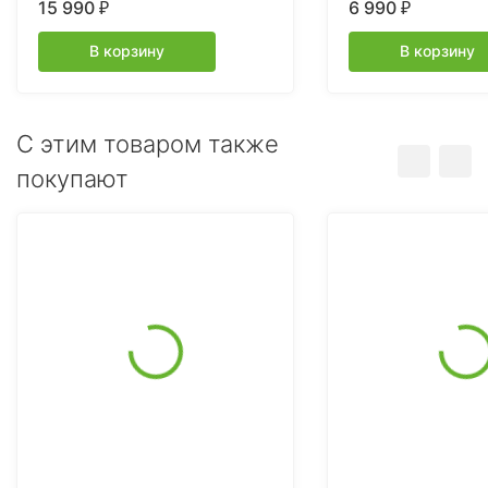
15 990
6 990
₽
₽
без АКБ и ЗУ
В корзину
В корзину
C этим товаром также
покупают