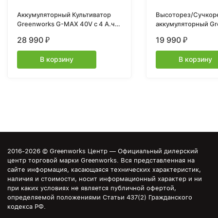
Аккумуляторный Культиватор
Высоторез/Сучкор
Greenworks G-MAX 40V с 4 А.ч.
аккумуляторный Gr
АКБ и ЗУ
Арт. 1402107, 60V, 
28 990
19 990
₽
₽
и ЗУ
В корзину
В корзину
2016-2026 © Greenworks Центр — Официальный дилерский
центр торговой марки Greenworks. Вся представленная на
сайте информация, касающаяся технических характеристик,
наличия и стоимости, носит информационный характер и ни
при каких условиях не является публичной офертой,
определяемой положениями Статьи 437(2) Гражданского
кодекса РФ.