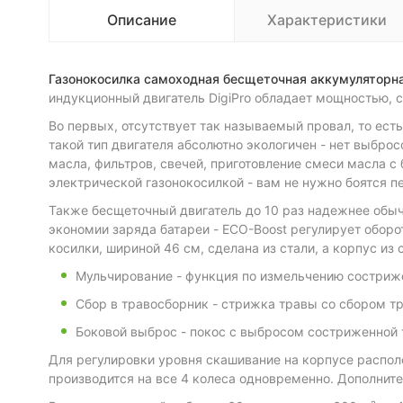
Описание
Характеристики
Газонокосилка самоходная бесщеточная аккумулятор
индукционный двигатель DigiPro обладает мощностью, 
Во первых, отсутствует так называемый провал, то ест
такой тип двигателя абсолютно экологичен - нет выброс
масла, фильтров, свечей, приготовление смеси масла с
электрической газонокосилкой - вам не нужно боятся пе
Также бесщеточный двигатель до 10 раз надежнее обыч
экономии заряда батареи - ECO-Boost регулирует оборо
косилки, шириной 46 см, сделана из стали, а корпус из 
Мульчирование - функция по измельчению состриже
Сбор в травосборник - стрижка травы со сбором т
Боковой выброс - покос с выбросом состриженной 
Для регулировки уровня скашивание на корпусе распол
производится на все 4 колеса одновременно. Дополнит