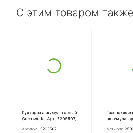
C этим товаром такж
Кусторез аккумуляторный
Газонокосил
Greenworks Арт. 2205507,
аккумулятор
24V, 56см, без АКБ и ЗУ
Арт. 250680
Артикул:
2205507
Артикул:
250
самоходная,