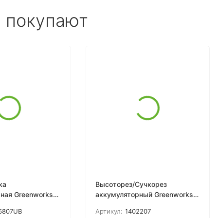
е покупают
ка
Высоторез/Сучкорез
ная Greenworks
аккумуляторный Greenworks
7UB, 40V, 46см,
Арт. 1402207, 82V, 25 см,
6807UB
Артикул:
1402207
 бесщеточная, c
бесщеточный, без АКБ и ЗУ