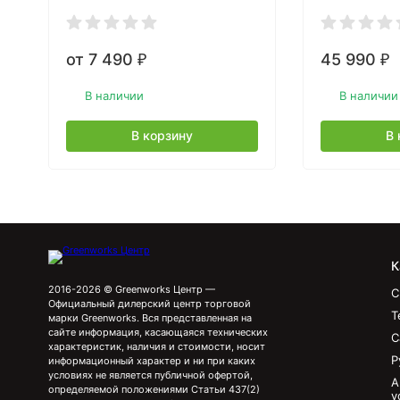
1хАКБ 4 Ач 
от 7 490
45 990
₽
₽
В наличии
В наличии
В корзину
В 
К
2016-2026 © Greenworks Центр —
С
Официальный дилерский центр торговой
Т
марки Greenworks. Вся представленная на
сайте информация, касающаяся технических
С
характеристик, наличия и стоимости, носит
Р
информационный характер и ни при каких
условиях не является публичной офертой,
А
определяемой положениями Статьи 437(2)
у