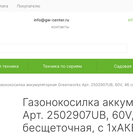
лата
Покупателю
info@gw-center.ru
in
контакты
я техника
Техника по сериям
Садовая 
азонокосилка аккумуляторная Greenworks Арт. 2502907UB, 60V, 46 см
Газонокосилка аккум
Арт. 2502907UB, 60V
бесщеточная, с 1хАКБ