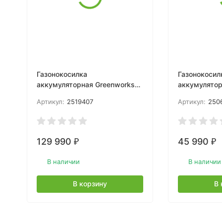
Газонокосилка
Газонокосил
аккумуляторная Greenworks
аккумулятор
LM221S, 82V, 56см, с
Арт.2506807
Артикул:
2519407
Артикул:
250
алюминиевой декой,
самоходная,
самоходная, бесщеточная,
1хАКБ 5 Ач 
без АКБ и ЗУ
129 990
45 990
₽
₽
В наличии
В наличии
В корзину
В 