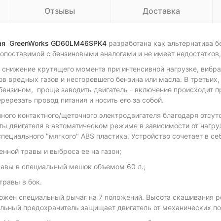
Отзывы
Доставка
ная GreenWorks GD60LM46SPK4
разработана как альтернатива 
сопоставимой с бензиновыми аналогами и не имеет недостатков
ь снижение крутящего момента при интенсивной нагрузке, вибра
ов вредных газов и несгоревшего бензина или масла. В третьих,
 бензином, проще заводить двигатель - включение происходит пр
ререзать провод питания и носить его за собой.
ного контактного/щеточного электродвигателя благодаря отсут
ты двигателя в автоматическом режиме в зависимости от нагру
специального "мягкого" ABS пластика. Устройство сочетает в се
нной травы и выброса ее на газон;
равы в специальный мешок объемом 60 л.;
травы в бок.
ожен специальный рычаг на 7 положений. Высота скашивания ре
ельный предохранитель защищает двигатель от механических п