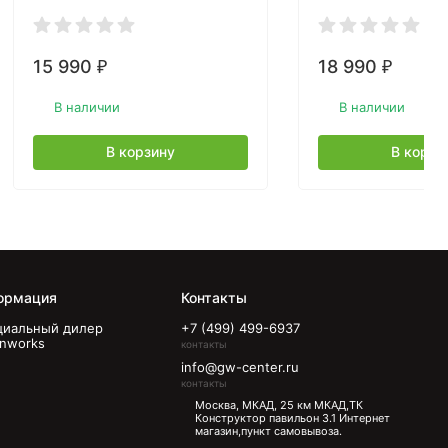
15 990
18 990
₽
₽
В наличии
В наличии
В корзину
В корзи
ормация
Контакты
иальный дилер
+7 (499) 499-6937
nworks
контакты
info@gw-center.ru
контакты
Москва, МКАД, 25 км МКАД,ТК
Конструктор павильон З.1 Интернет
магазин,пункт самовывоза.