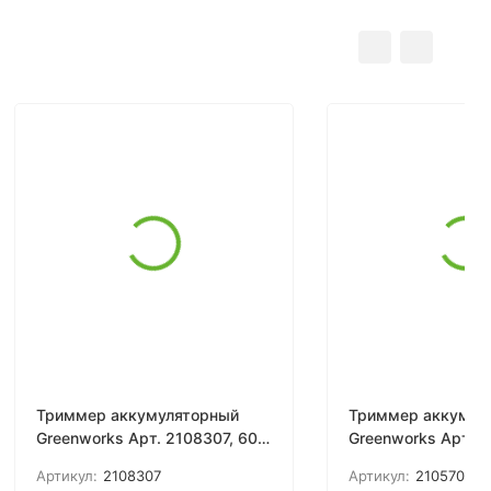
Триммер аккумуляторный
Триммер аккумул
Greenworks Арт. 2108307, 60V,
Greenworks Арт. 2
40 см, бесщеточный, без АКБ
40 см, бесщеточн
Артикул:
2108307
Артикул:
2105707
и ЗУ
и ЗУ