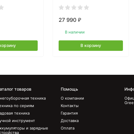
и ЗУ
27 990
₽
В наличии
корзину
В корзину
аталог товаров
Помощь
Инф
негоуборочная техника
О компании
Офиц
Gree
ехника по сериям
Контакты
адовая техника
Гарантия
учной инструмент
Доставка
ккумуляторы и зарядные
Оплата
стройства