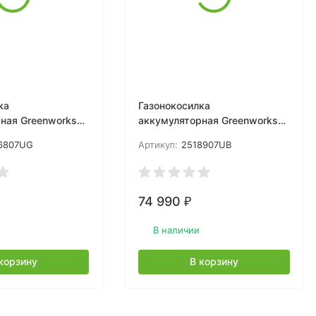
ка
Газонокосилка
ная Greenworks
аккумуляторная Greenworks
UG, 40V, 46см,
GC82HPLM51, 82V, 51 см,
6807UG
Артикул:
2518907UB
 бесщеточная, c
бесщеточная, с 1хАКБ 5 Ач и
и ЗУ
ЗУ
74 990
₽
В наличии
корзину
В корзину