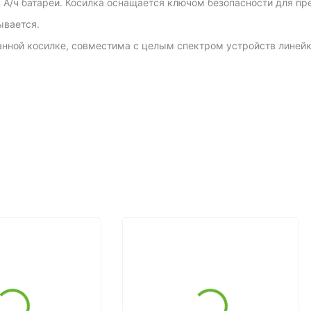
4 А/ч батареи. Косилка оснащается ключом безопасности для п
ывается.
анной косилке, совместима с целым спектром устройств линейк