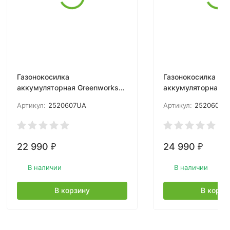
Газонокосилка
Газонокосилка
аккумуляторная Greenworks
аккумуляторная G
GD24LM331, 24V, 33 см,
GD24LM331, 24V, 33 см,
Артикул:
2520607UA
Артикул:
2520607U
бесщеточная, c 1хАКБ 2Ач
бесщеточная, c 1
22 990
24 990
₽
₽
В наличии
В наличии
В корзину
В корзи