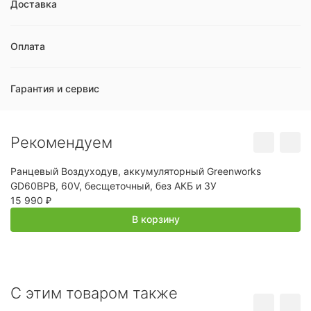
Доставка
Оплата
Гарантия и сервис
Рекомендуем
Ранцевый Воздуходув, аккумуляторный Greenworks
П
GD60BPB, 60V, бесщеточный, без АКБ и ЗУ
6
15 990
₽
В корзину
C этим товаром также