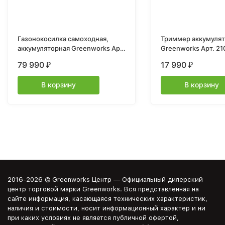
Газонокосилка самоходная,
Триммер аккумуля
аккумуляторная Greenworks Арт.
Greenworks Арт. 2
2515907UB, 82V, 51 см,
40V, 30 см, с 1хАКБ
79 990
17 990
₽
₽
самоходная, бесщеточная, c
1хАКБ 5 Ач. и ЗУ
В корзину
В корзину
2016-2026 © Greenworks Центр — Официальный дилерский
центр торговой марки Greenworks. Вся представленная на
сайте информация, касающаяся технических характеристик,
наличия и стоимости, носит информационный характер и ни
при каких условиях не является публичной офертой,