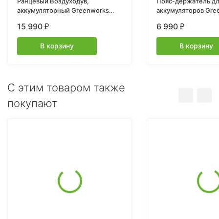
Ранцевый Воздуходув,
Пояс-держатель д
аккумуляторный Greenworks
аккумуляторов Gre
GD60BPB, 60V, бесщеточный,
15 990
6 990
₽
₽
без АКБ и ЗУ
В корзину
В корзину
C этим товаром также
покупают