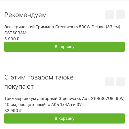
Рекомендуем
Электрический Триммер Greenworks 500W Deluxe (33 см)
Э
GST5033M
G
5 990
1
₽
В корзину
C этим товаром также
покупают
Триммер аккумуляторный Greenworks Арт. 2108307UB, 60V,
К
40 см, бесщеточный, c АКБ 1х4Ач и ЗУ
23
32 990
1
₽
В корзину