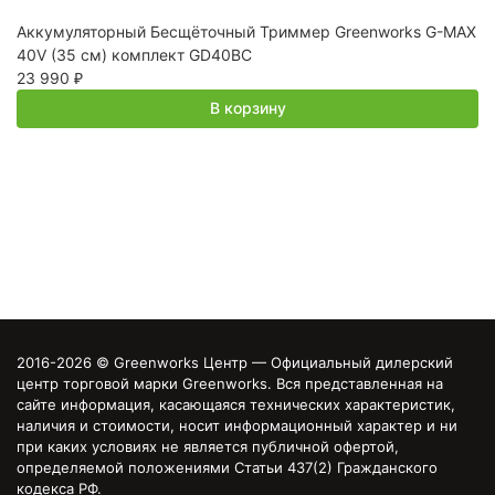
Аккумуляторный Бесщёточный Триммер Greenworks G-MAX
В
40V (35 см) комплект GD40BC
Ар
23 990
9
₽
В корзину
2016-2026 © Greenworks Центр — Официальный дилерский
центр торговой марки Greenworks. Вся представленная на
сайте информация, касающаяся технических характеристик,
наличия и стоимости, носит информационный характер и ни
при каких условиях не является публичной офертой,
определяемой положениями Статьи 437(2) Гражданского
кодекса РФ.