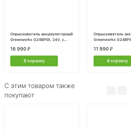
Опрыскиватель аккумуляторный
Опрыскиватель ак
Greenworks G24BPSII, 24V, c
Greenworks G24BPSI
1хАКБ 2Ач и ЗУ
АКБ и ЗУ
16 990
11 990
₽
₽
В корзину
В корзину
C этим товаром также
покупают