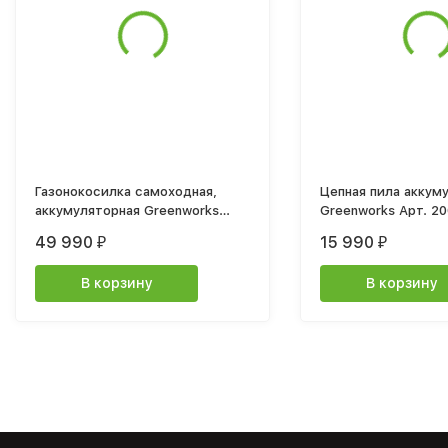
Газонокосилка самоходная,
Цепная пила аккум
аккумуляторная Greenworks
Greenworks Арт. 2005807, 40V,
Арт. 2514307, 60V, 51 см,
40 см, бесщеточная, до 1,8 
49 990
15 990
₽
₽
самоходная, бесщеточная, без
без АКБ и ЗУ
АКБ и ЗУ
В корзину
В корзину