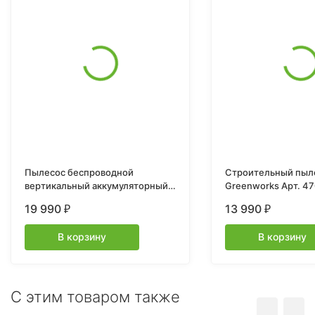
Пылесос беспроводной
Строительный пыл
вертикальный аккумуляторный
Greenworks Арт. 47
Greenworks Арт. 4701407UB,
19 990
13 990
₽
₽
24V, с 1хАКБ 4 Ач и ЗУ
В корзину
В корзину
C этим товаром также