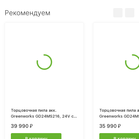
Рекомендуем
Торцовочная пила акк.
Торцовочная пила а
Greenworks GD24MS216, 24V c
Greenworks GD24MS
1х8Ач и ЗУ
щ, 4800 об/мин, 2
39 990
35 990
₽
₽
65х310мм,c 1х5 АКБ
В корзину
В корзину