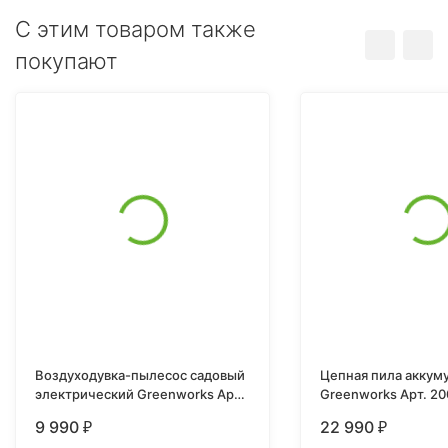
C этим товаром также
покупают
Воздуходувка-пылесос садовый
Цепная пила аккум
электрический Greenworks Арт.
Greenworks Арт. 2
2406507, 220 В, 3000 Вт
40V, 40 см, бесщеточная
9 990
22 990
₽
₽
КВт, с 1хАКБ 2Ач и 