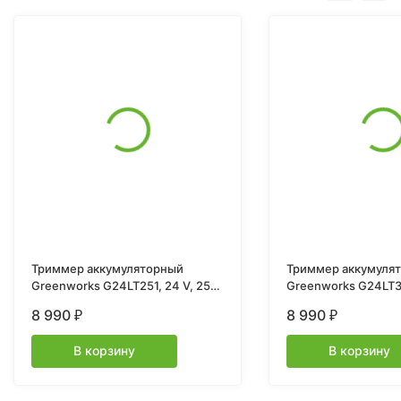
Триммер аккумуляторный
Триммер аккумуля
Greenworks G24LT251, 24 V, 25
Greenworks G24LT301, 24V
см, с 1хАКБ 2Ач и ЗУ
см, без АКБ и ЗУ
8 990
8 990
₽
₽
В корзину
В корзину