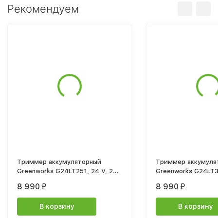
Рекомендуем
Триммер аккумуляторный
Триммер аккумуля
Greenworks G24LT251, 24 V, 25
Greenworks G24LT301, 24
см, с 1хАКБ 2Ач и ЗУ
см, без АКБ и ЗУ
8 990
8 990
₽
₽
В корзину
В корзину