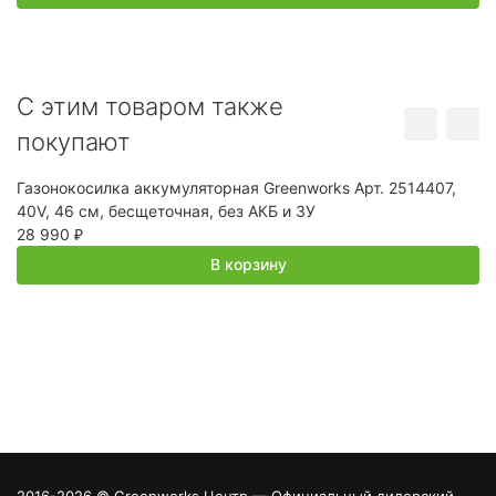
C этим товаром также
покупают
Газонокосилка аккумуляторная Greenworks Арт. 2514407,
С
40V, 46 см, бесщеточная, без АКБ и ЗУ
1
28 990
4
₽
В корзину