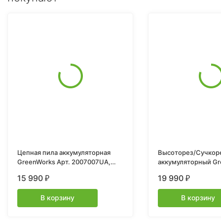
Цепная пила аккумуляторная
Высоторез/Сучкор
GreenWorks Арт. 2007007UA,
аккумуляторный Gr
24V, 30см, бесщеточная, c
Арт. 1402107, 60V, 
15 990
19 990
₽
₽
1хАКБ 2 Ач и ЗУ
и ЗУ
В корзину
В корзину