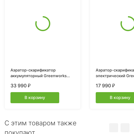
Аэратор-скарификатор
Аэратор-скарифик
аккумуляторный Greenworks
электрический Gre
Арт. 2517607UB, 40V,
2515507, 1500W, 36
33 990
17 990
₽
₽
бесщеточный, c 1хАКБ 4Ач и ЗУ
В корзину
В корзину
C этим товаром также
покупают