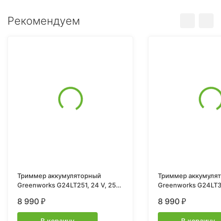
Рекомендуем
Триммер аккумуляторный
Триммер аккумуля
Greenworks G24LT251, 24 V, 25
Greenworks G24LT301, 24V
см, с 1хАКБ 2Ач и ЗУ
см, без АКБ и ЗУ
8 990
8 990
₽
₽
В корзину
В корзину