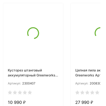
Кусторез штанговый
Цепная пила акку
аккумуляторный Greenworks
Greenworks Арт. 2
Арт. 2300407, 40V, 51см, без
82V, 51 см, бесще
Артикул:
2300407
Артикул:
2008307
АКБ и ЗУ
АКБ и ЗУ
10 990
27 990
₽
₽