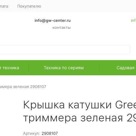
лата
Покупателю
info@gw-center.ru
in
контакты
я техника
Техника по сериям
Садовая 
ммера зеленая 2908107
Крышка катушки Gree
триммера зеленая 2
Артикул:
2908107