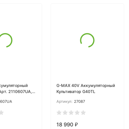
кумуляторный
G-MAX 40V Аккумуляторный
Арт. 2110607UA,
Культиватор G40TL
0607UA
Артикул:
27087
. и ЗУ
18 990
₽