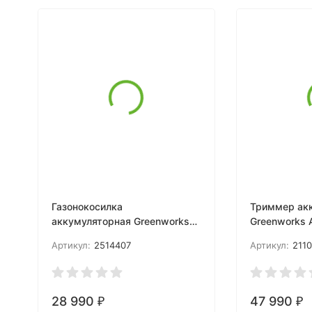
Газонокосилка
Триммер ак
аккумуляторная Greenworks
Greenworks 
Арт. 2514407, 40V, 46 см,
82V, 40 см, бесщеточный, с
Артикул:
2514407
Артикул:
211
бесщеточная, без АКБ и ЗУ
1хАКБ 2.5 Ач
28 990
47 990
₽
₽