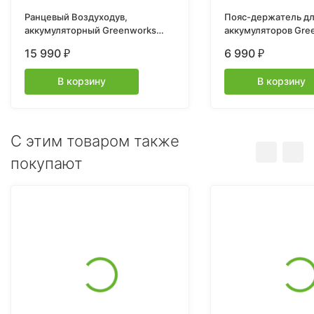
Ранцевый Воздуходув,
Пояс-держатель д
аккумуляторный Greenworks
аккумуляторов Gre
GD60BPB, 60V, бесщеточный,
15 990
6 990
₽
₽
без АКБ и ЗУ
В корзину
В корзину
C этим товаром также
покупают