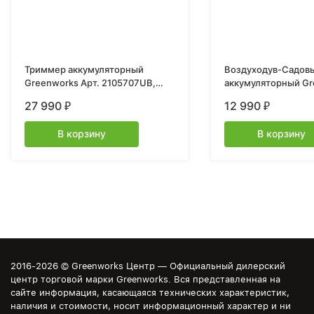
Триммер аккумуляторный
Воздуходув-Садов
Greenworks Арт. 2105707UB,
аккумуляторный Gr
40V, 40 см, бесщеточный, с
Арт. 2406907, 40V,
27 990
12 990
₽
₽
1хАКБ 4Ач и ЗУ
бесщеточный, без 
В корзину
В корзину
2016-2026 © Greenworks Центр — Официальный дилерский
центр торговой марки Greenworks. Вся представленная на
сайте информация, касающаяся технических характеристик,
наличия и стоимости, носит информационный характер и ни