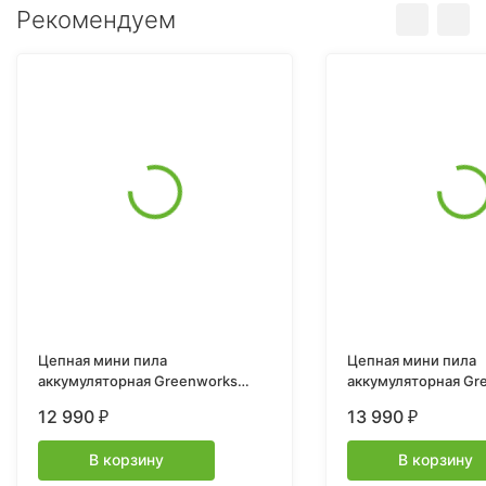
Рекомендуем
Цепная мини пила
Цепная мини пила
аккумуляторная Greenworks
аккумуляторная Gr
G24MCS10, 24V c 1хАКБ 4Ач и
GD24CS15, 24V, 15с
12 990
13 990
₽
₽
ЗУ
бесщеточная, с ав
смазкой цепи, без 
В корзину
В корзину