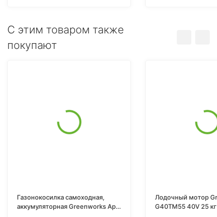
C этим товаром также
покупают
Газонокосилка самоходная,
Лодочный мотор G
аккумуляторная Greenworks Арт.
G40TM55 40V 25 кг
2515907, 82V, 51 см, самоходная,