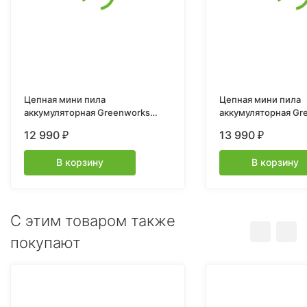
Цепная мини пила
Цепная мини пила
аккумуляторная Greenworks
аккумуляторная Gr
G24MCS10, 24V c 1хАКБ 4Ач и
GD24CS15, 24V, 15с
12 990
13 990
₽
₽
ЗУ
бесщеточная, с ав
смазкой цепи, без 
В корзину
В корзину
C этим товаром также
покупают