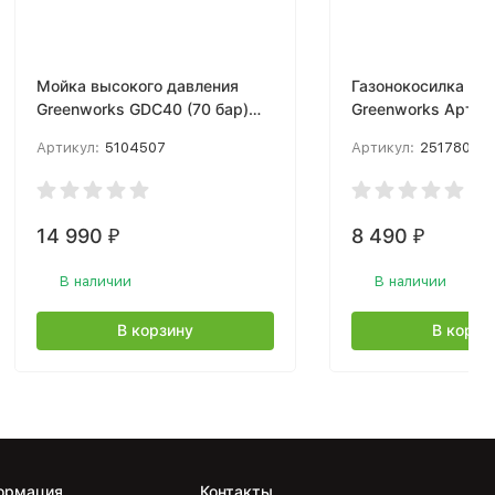
Мойка высокого давления
Газонокосилка эл
Greenworks GDC40 (70 бар)
Greenworks Арт. 2
300 л/час без АКБ и ЗУ
1200Вт, 32 см
Артикул:
5104507
Артикул:
2517807
14 990
8 490
₽
₽
В наличии
В наличии
В корзину
В корзи
ормация
Контакты