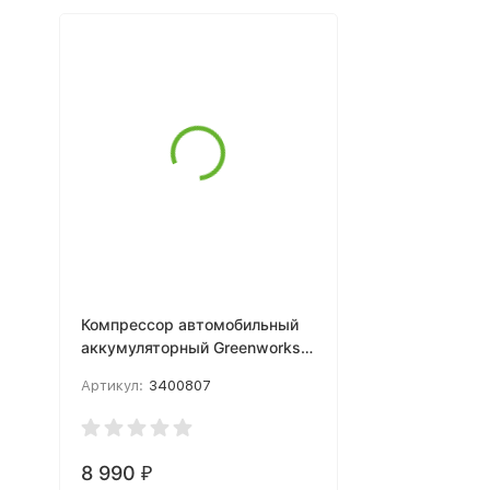
Компрессор автомобильный
аккумуляторный Greenworks
3400807, 24V / 12V (от сети
Артикул:
3400807
авто), без АКБ и ЗУ
8 990
₽