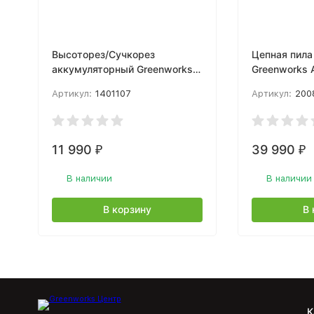
Высоторез/Сучкорез
Цепная пила
аккумуляторный Greenworks
Greenworks 
Арт. 1401107, 40V, 20 см, без
60V, 40 см,
Артикул:
1401107
Артикул:
200
АКБ и ЗУ
2500 Вт, с 1
11 990
39 990
₽
₽
В наличии
В наличии
В корзину
В 
К