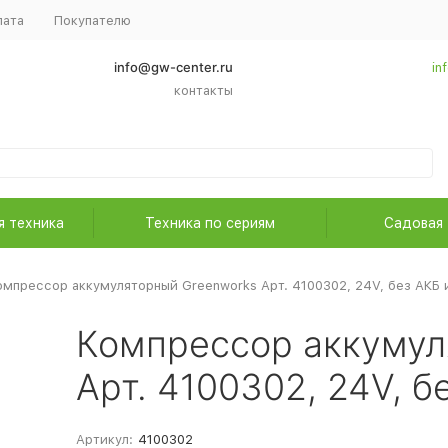
лата
Покупателю
info@gw-center.ru
in
контакты
я техника
Техника по сериям
Садовая 
омпрессор аккумуляторный Greenworks Арт. 4100302, 24V, без АКБ 
Компрессор аккумул
Арт. 4100302, 24V, б
Артикул:
4100302