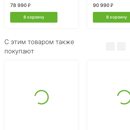
бесщеточный, c 1хАКБ 5Ач и ЗУ
бесщеточный, c 1х
78 990
90 990
₽
₽
В корзину
В корзину
C этим товаром также
покупают