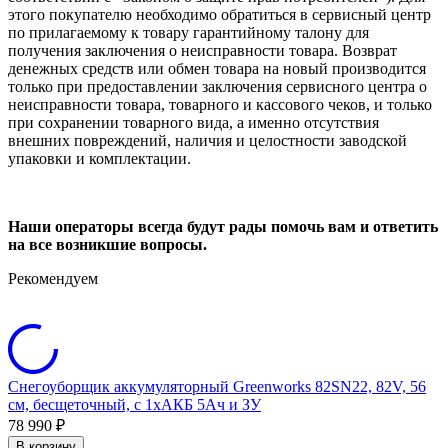
этого покупателю необходимо обратиться в сервисный центр
по прилагаемому к товару гарантийному талону для
получения заключения о неисправности товара. Возврат
денежных средств или обмен товара на новый производится
только при предоставлении заключения сервисного центра о
неисправности товара, товарного и кассового чеков, и только
при сохранении товарного вида, а именно отсутствия
внешних повреждений, наличия и целостности заводской
упаковки и комплектации.
Наши операторы всегда будут рады помочь вам и ответить
на все возникшие вопросы.
Рекомендуем
Снегоуборщик аккумуляторный Greenworks 82SN22, 82V, 56
С
см, бесщеточный, c 1хАКБ 5Ач и ЗУ
с
78 990
9
₽
В корзину