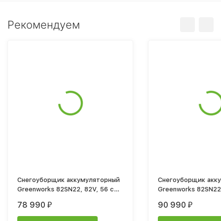
Рекомендуем
Снегоуборщик аккумуляторный
Снегоуборщик акк
Greenworks 82SN22, 82V, 56 см,
Greenworks 82SN22,
бесщеточный, c 1хАКБ 5Ач и ЗУ
бесщеточный, c 1х
78 990
90 990
₽
₽