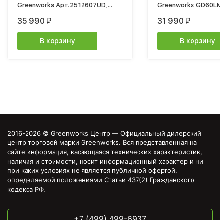
Greenworks Арт.2512607UD,
Greenworks GD60LM
2*24V, 41 см, с 2хАКБ 4Ач и ЗУ
46 см, бесщеточна
35 990
31 990
₽
₽
ЗУ
В корзину
В корзину
2016-2026 © Greenworks Центр — Официальный дилерский
центр торговой марки Greenworks. Вся представленная на
сайте информация, касающаяся технических характеристик,
наличия и стоимости, носит информационный характер и ни
при каких условиях не является публичной офертой,
определяемой положениями Статьи 437(2) Гражданского
кодекса РФ.
+7 (499) 499-6937