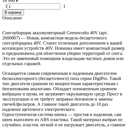
16 990
₽
1
1
В корзину
Описание
Снегоуборщик аккумуляторный Greenworks 40V (арт.
2600807) — Новая, компактная модель бесщеточного
снегоуборщика 40V. Станет отличным дополнением к вашей
коллекции устройств 40V. Новинка имеет компактный размер
и предназначена для облегчения уборки территорий от снега.
Это не заменимый помощник владельцам частных домов или
отдельных гаражей.
Оснащается самым современным и надежным двигателем
бесколлекторного (бесщеточного) типа серии DigiPro. Такой
тип двигателя сравним по мощностным характеристикам с
бензиновыми аналогами. Обладает пониженным уровнем
вибрации и шума, не загрязняет окружающую среду. Прост в
эксплуатации и не требует заправки бензином и замены
свечей/фильтров. А главное такой двигатель до 10 раз
надежнее щеточного электрического.
Одноступенчатая система шнека — простая и надежная, сам
шнек выполнен из АBS пластика. Такой материал выбран не
случайно, пластик легкий и не нагружает двигатель, а главное