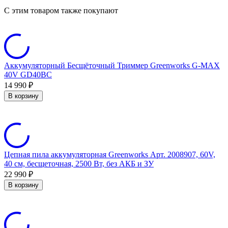
C этим товаром также покупают
Аккумуляторный Бесщёточный Триммер Greenworks G-MAX
40V GD40BC
14 990
₽
В корзину
Цепная пила аккумуляторная Greenworks Арт. 2008907, 60V,
40 см, бесщеточная, 2500 Вт, без АКБ и ЗУ
22 990
₽
В корзину